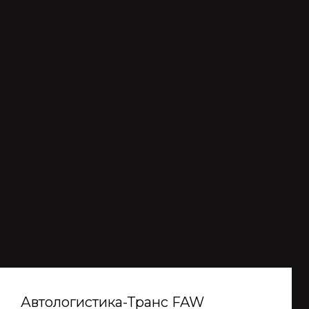
Автологистика-Транс FAW