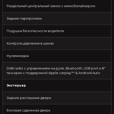
Раздельный центральный замок с иммобилайзером
Задние парктроники
Подушка безопасности водителя
Контроль давления в шинах
Мультимедиа
DАВ rаdiо с управлением на руле, Вluеtооth, USВ роrt и 8″
тачскрин с поддержкой Аррlе саrрlаy™ & Аndrоid Аutо
Экстерьер
Задние распашные двери
Боковая сдвижная дверь